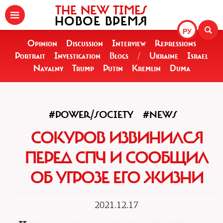
THE NEW TIMES
НОВОЕ ВРЕМЯ
РУ
Opinion
Discussion
Interview
Repressions
Portrait
Investigation
Blogs
/
Ukraine
Israel
Navalny
Trump
Putin
Kremlin
Duma
#POWER/SOCIETY
#NEWS
СОКУРОВ ИЗВИНИЛСЯ
ПЕРЕД СПЧ И СООБЩИЛ
ОБ УГРОЗЕ ЕГО ЖИЗНИ
2021.12.17