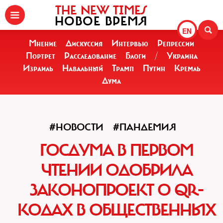
THE NEW TIMES
НОВОЕ ВРЕМЯ
EN
Мнение
Дискуссия
Интервью
Репрессии
Портрет
Расследование
Блоги
/
Украина
Израиль
Навальный
Трамп
Путин
Кремль
Дума
#НОВОСТИ
#ПАНДЕМИЯ
ГОСДУМА В ПЕРВОМ
ЧТЕНИИ ОДОБРИЛА
ЗАКОНОПРОЕКТ О QR-
КОДАХ В ОБЩЕСТВЕННЫХ