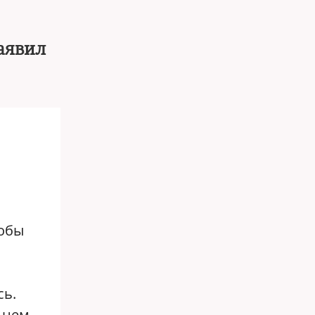
аявил
тобы
сь.
 нем