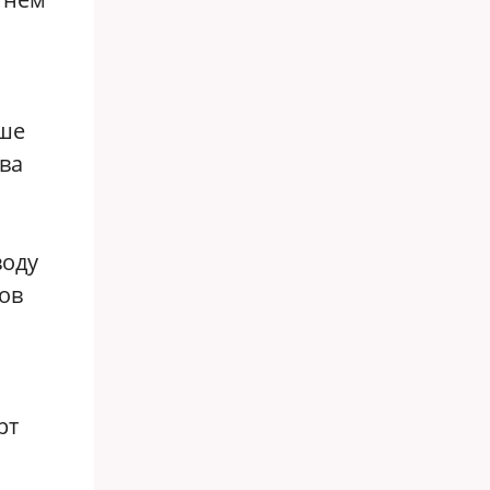
ьше
ва
воду
ов
рт