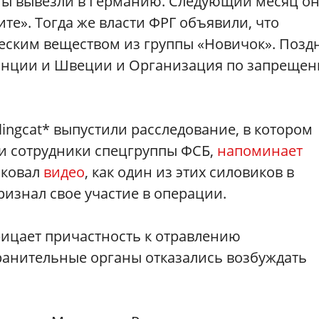
омы вывезли в Германию. Следующий месяц о
те». Тогда же власти ФРГ объявили, что
ским веществом из группы «Новичок». Позд
ранции и Швеции и Организация по запреще
ellingcat* выпустили расследование, в котором
ли сотрудники спецгруппы ФСБ,
напоминает
иковал
видео
, как один из этих силовиков в
изнал свое участие в операции.
рицает причастность к отравлению
анительные органы отказались возбуждать