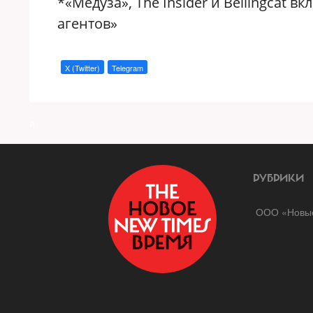
*«Медуза», The Insider и Bellingcat
агентов»
X (Twitter)
Telegram
a
РУБРИКИ
ООО «Новые