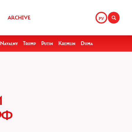
ARCHIVE
РУ
Navalny
Trump
Putin
Kremlin
Duma
И
РФ