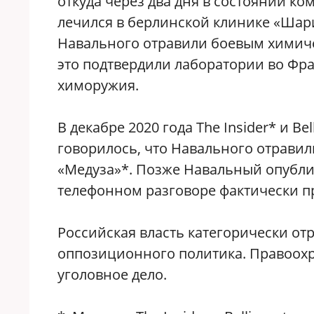
откуда через два дня в состоянии к
лечился в берлинской клинике «Шари
Навального отравили боевым химиче
это подтвердили лаборатории во Ф
химоружия.
В декабре 2020 года The Insider* и B
говорилось, что Навального отрави
«Медуза»*. Позже Навальный опубл
телефонном разговоре фактически пр
Российская власть категорически от
оппозиционного политика. Правоохр
уголовное дело.