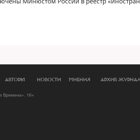
 включены Минюстом России в реестр «иностра
АВТОРЫ
НОВОСТИ
МНЕНИЯ
АРХИВ ЖУРНА
 Времена». 16+