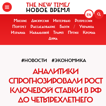
THE NEW TIMES
НОВОЕ ВРЕМЯ
EN
Мнение
Дискуссия
Интервью
Репрессии
Портрет
Расследование
Блоги
/
Украина
Израиль
Навальный
Трамп
Путин
Кремль
Дума
#НОВОСТИ
#ЭКОНОМИКА
АНАЛИТИКИ
СПРОГНОЗИРОВАЛИ РОСТ
КЛЮЧЕВОЙ СТАВКИ В РФ
ДО ЧЕТЫРЕХЛЕТНЕГО