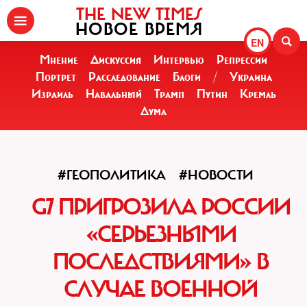
THE NEW TIMES
НОВОЕ ВРЕМЯ
EN
Мнение
Дискуссия
Интервью
Репрессии
Портрет
Расследование
Блоги
/
Украина
Израиль
Навальный
Трамп
Путин
Кремль
Дума
#ГЕОПОЛИТИКА
#НОВОСТИ
G7 ПРИГРОЗИЛА РОССИИ
«СЕРЬЕЗНЫМИ
ПОСЛЕДСТВИЯМИ» В
СЛУЧАЕ ВОЕННОЙ