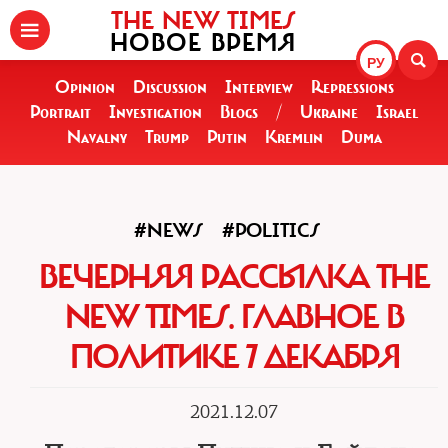
THE NEW TIMES
НОВОЕ ВРЕМЯ
РУ
Opinion
Discussion
Interview
Repressions
Portrait
Investigation
Blogs
/
Ukraine
Israel
Navalny
Trump
Putin
Kremlin
Duma
#NEWS
#POLITICS
ВЕЧЕРНЯЯ РАССЫЛКА THE
NEW TIMES. ГЛАВНОЕ В
ПОЛИТИКЕ 7 ДЕКАБРЯ
2021.12.07