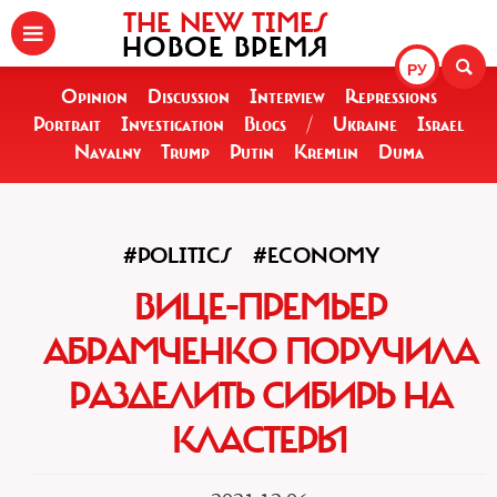
THE NEW TIMES
НОВОЕ ВРЕМЯ
РУ
Opinion
Discussion
Interview
Repressions
Portrait
Investigation
Blogs
/
Ukraine
Israel
Navalny
Trump
Putin
Kremlin
Duma
#POLITICS
#ECONOMY
ВИЦЕ-ПРЕМЬЕР
АБРАМЧЕНКО ПОРУЧИЛА
РАЗДЕЛИТЬ СИБИРЬ НА
КЛАСТЕРЫ