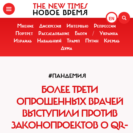
THE NEW TIMES
НОВОЕ ВРЕМЯ
EN
Мнение
Дискуссия
Интервью
Репрессии
Портрет
Расследование
Блоги
/
Украина
Израиль
Навальный
Трамп
Путин
Кремль
Дума
#ПАНДЕМИЯ
БОЛЕЕ ТРЕТИ
ОПРОШЕННЫХ ВРАЧЕЙ
ВЫСТУПИЛИ ПРОТИВ
ЗАКОНОПРОЕКТОВ О QR-