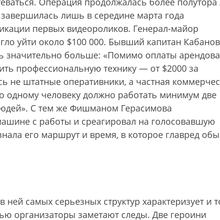
теваться. Операция продолжалась более полутора 
а завершилась лишь в середине марта года
икации первых видеороликов. Генерал-майор
огло уйти около $100 000. Бывший капитан Кабанов
ить значительно больше: «Помимо оплаты арендов
пить профессиональную технику — от $2000 за
сь не штатные оперативники, а частная коммерче
 По одному человеку должно работать минимум две
 людей». С тем же Фишманом Герасимова
 машине с работы и среагировал на голосовавшую
 знала его маршрут и время, в которое главред об
 ней самых серьезных структур характеризует и т
тью организаторы заметают следы. Две героини