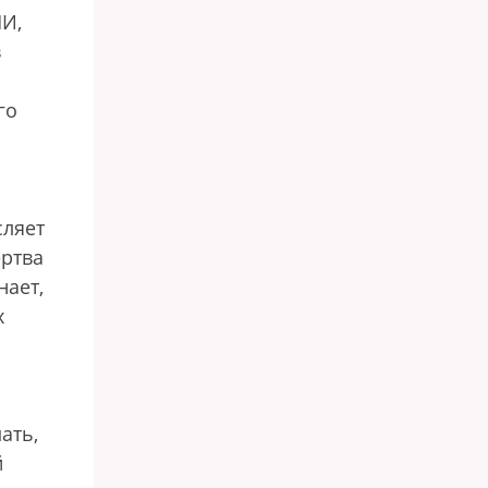
МИ,
в
го
сляет
ертва
нает,
х
ать,
й