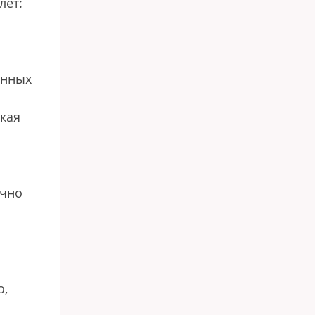
лет:
анных
ская
ычно
о,