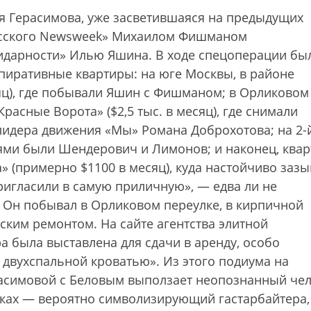
я Герасимова, уже засветившаяся на предыдущих
Русского Newsweek» Михаилом Фишманом
идарности» Илью Яшина. В ходе спецоперации бы
пиративные квартиры: на юге Москвы, в районе
сяц), где побывали Яшин с Фишманом; в Орликовом
расные Ворота» ($2,5 тыс. в месяц), где снимали
лидера движения «Мы» Романа Доброхотова; на 2-
­тями были Шендерович и Лимонов; и наконец, ква
» (примерно $1100 в месяц), куда настойчиво заз
ригласили в самую приличную», — едва ли не
. Он побывал в Орликовом переулке, в кирпичной
рским ремонтом. На сайте агентства элитной
а была выставлена для сдачи в аренду, особо
 двухспальной кроватью». Из этого подиума на
расимовой с Беловым выползает неопознанный че
уках — вероятно символизирующий гастарбайтера,