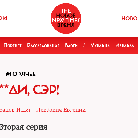
РЫ
НОВО
Портрет
Расследование
Блоги
/
Украина
Израиль
#ГОРЯЧЕЕ
**ДИ, СЭР!
банов Илья
Левкович Евгений
Вторая серия