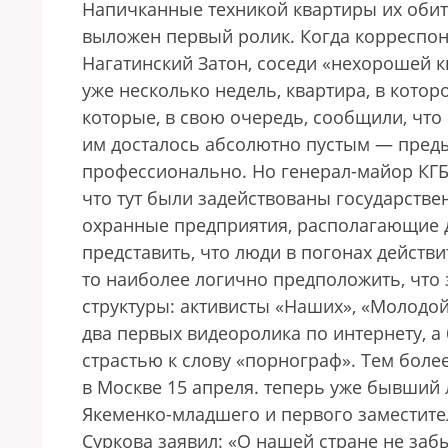
Напичканные техникой квартиры их обита
выложен первый ролик. Когда корреспон
Нагатинский Затон, соседи «нехорошей к
уже несколько недель, квартира, в кото
которые, в свою очередь, сообщили, чт
им досталось абсолютно пустым — преды
профессионально. Но генерал-майор КГБ 
что тут были задействованы государстве
охранные предприятия, располагающие 
представить, что люди в погонах действ
то наиболее логично предположить, что
структуры: активисты «Наших», «Молодо
два первых видеоролика по интернету, а
страстью к слову «порнограф». Тем боле
в Москве 15 апреля.
теперь уже бывший 
Якеменко-младшего и первого заместите
Суркова заявил: «О нашей стране не забы