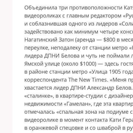
Объединила три противоположности Кат
видеороликах с главным редактором «
и соблазнившая одного из лидеров «Сол
задействовано как минимум четыре конс
Нагатинский Затон (аренда — $800 в ме
переулке, неподалеку от станции метро «К
лидера ДПНИ Белова и чуть не поймали 
Ямской улице (около $1000) — здесь гос
в районе станции метро «Улица 1905 года
корреспондента The New Times. «Меня п
хвастается лидер ДПНИ Александр Белов
«сталинке», в квартире-студии с дизайне
недвижимости «Гамелан», где эта квартир
отмечалась «спальная зона на подиуме с
видеоролике в момент контакта Кати Ге
в оранжевой спецовке и со шваброй в р