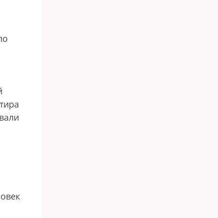
ло
й
ртира
ывали
ловек