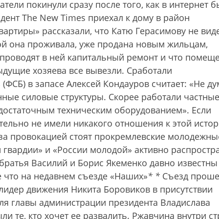
тели покинули сразу после того, как в интернет б
дент The New Times приехал к дому в район
вартиры» рассказали, что Катю Герасимову не вид
рой она проживала, уже продана новым жильцам,
о проводят в ней капитальный ремонт и что помещ
­дущие хозяева все вывезли. Сработали
(ФСБ) в запасе Алексей Кондауров считает: «Не ду
нные силовые структуры. Скорее работали частны
достаточным техническим оборудованием». Если
ительно не имели никакого отношения к этой истор
 за провокацией стоят прокремлевские молодежны
й гвардии» и «России молодой» активно распростр
 братья Василий и Борис Якеменко давно известны
е что на недавнем съезде «Наших»
*
*
Съезд проше
лидер движения Никита Боровиков в присутствии
ля главы администрации президента Владислава
ли те, кто хочет ее развалить. Ржавчина внутри с