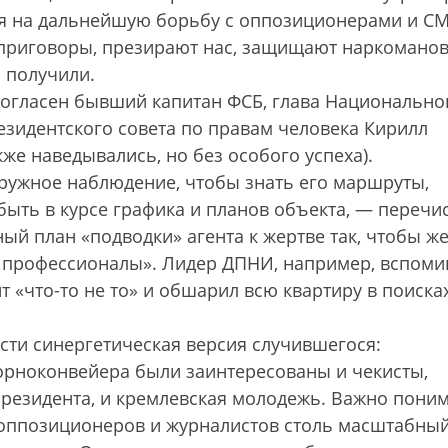
ля на дальнейшую борьбу с оппозиционерами и С
 приговоры, презирают нас, защищают наркомано
 получили.
согласен бывший капитан ФСБ, глава Национально
езидентского совета по правам человека Кирилл
кже наведывались, но без особого успеха).
ружное наблюдение, чтобы знать его маршруты,
быть в курсе графика и планов объекта, — перечи
й план «подводки» агента к жертве так, чтобы ж
ы профессионалы». Лидер ДПНИ, например, вспоми
 «что-то не то» и обшарил всю квартиру в поиска
ости синергетическая версия случившегося:
орноконвейера были заинтересованы и чекисты,
резидента, и кремлевская молодежь. Важно поним
 оппозиционеров и журналистов столь масштабны