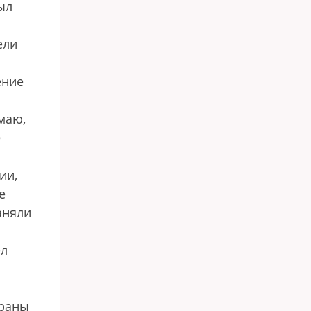
ыл
ели
ение
маю,
е
ии,
е
аняли
л
траны