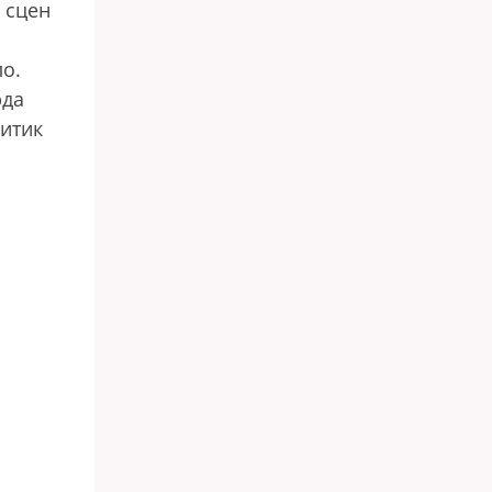
 сцен
ло.
рда
итик