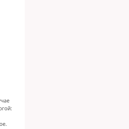
учае
огой:
ое.