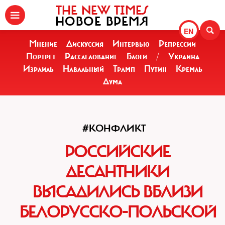
THE NEW TIMES
НОВОЕ ВРЕМЯ
EN
Мнение
Дискуссия
Интервью
Репрессии
Портрет
Расследование
Блоги
/
Украина
Израиль
Навальный
Трамп
Путин
Кремль
Дума
#КОНФЛИКТ
РОССИЙСКИЕ
ДЕСАНТНИКИ
ВЫСАДИЛИСЬ ВБЛИЗИ
БЕЛОРУССКО-ПОЛЬСКОЙ