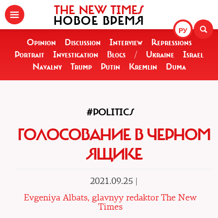
THE NEW TIMES
НОВОЕ ВРЕМЯ
РУ
Opinion
Discussion
Interview
Repressions
Portrait
Investigation
Blogs
/
Ukraine
Israel
Navalny
Trump
Putin
Kremlin
Duma
#POLITICS
ГОЛОСОВАНИЕ В ЧЕРНОМ
ЯЩИКЕ
2021.09.25 |
Evgeniya Albats, glavnyy redaktor The New
Times