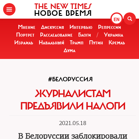
THE NEW TIMES
НОВОЕ ВРЕМЯ
EN
Мнение
Дискуссия
Интервью
Репрессии
Портрет
Расследование
Блоги
/
Украина
Израиль
Навальный
Трамп
Путин
Кремль
Дума
#БЕЛОРУССИЯ
ЖУРНАЛИСТАМ
ПРЕДЪЯВИЛИ НАЛОГИ
2021.05.18
В Белоруссии заблокировали