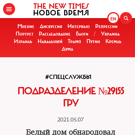
THE NEW TIMES
НОВОЕ ВРЕМЯ
EN
Мнение
Дискуссия
Интервью
Репрессии
Портрет
Расследование
Блоги
/
Украина
Израиль
Навальный
Трамп
Путин
Кремль
Дума
#СПЕЦСЛУЖБЫ
ПОДРАЗДЕЛЕНИЕ №29155
ГРУ
2021.05.07
Белый дом обнародовал