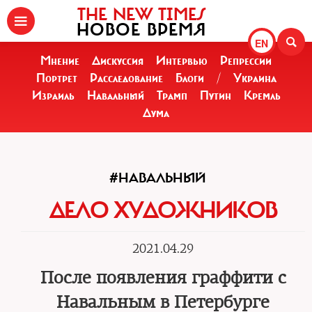
THE NEW TIMES
НОВОЕ ВРЕМЯ
EN
Мнение
Дискуссия
Интервью
Репрессии
Портрет
Расследование
Блоги
/
Украина
Израиль
Навальный
Трамп
Путин
Кремль
Дума
#НАВАЛЬНЫЙ
ДЕЛО ХУДОЖНИКОВ
2021.04.29
После появления граффити с
Навальным в Петербурге