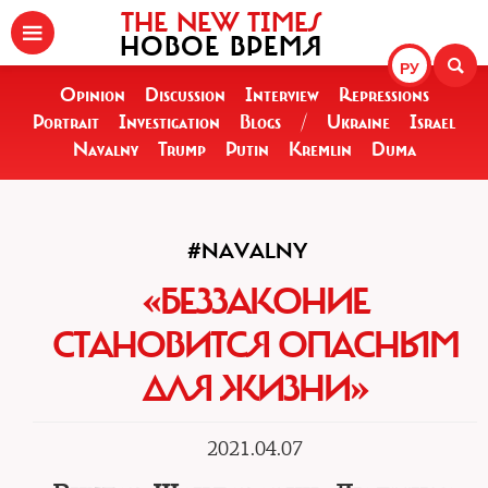
THE NEW TIMES
НОВОЕ ВРЕМЯ
РУ
Opinion
Discussion
Interview
Repressions
Portrait
Investigation
Blogs
/
Ukraine
Israel
Navalny
Trump
Putin
Kremlin
Duma
#NAVALNY
«БЕЗЗАКОНИЕ
СТАНОВИТСЯ ОПАСНЫМ
ДЛЯ ЖИЗНИ»
2021.04.07