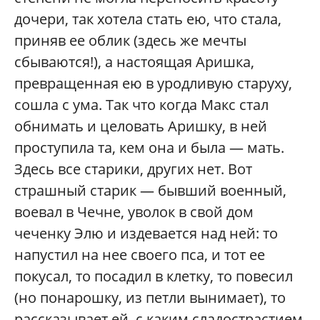
дочери, так хотела стать ею, что стала,
приняв ее облик (здесь же мечты
сбываются!), а настоящая Аришка,
превращенная ею в уродливую старуху,
сошла с ума. Так что когда Макс стал
обнимать и целовать Аришку, в ней
проступила та, кем она и была — мать.
Здесь все старики, других нет. Вот
страшный старик — бывший военный,
воевал в Чечне, уволок в свой дом
чеченку Элю и издевается над ней: то
напустил на нее своего пса, и тот ее
покусал, то посадил в клетку, то повесил
(но понарошку, из петли вынимает), то
рассказывает ей, с каким сладострастием