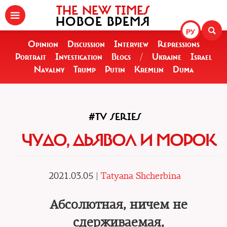
THE NEW TIMES
НОВОЕ ВРЕМЯ
РУ
Opinion
Discussion
Interview
Repressions
Portrait
Investigation
Blogs
/
Ukraine
Israel
Navalny
Trump
Putin
Kremlin
Duma
#TV SERIES
ЧУДО, ДЬЯВОЛ И МОРОК
2021.03.05 |
Tatyana Shcherbina
Абсолютная, ничем не
сдерживаемая,