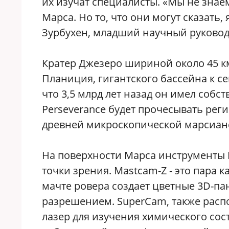
их изучат специалисты. «Мы не знае
Марса. Но то, что они могут сказать
Зурбухен, младший научный руковод
Кратер Джезеро шириной около 45 к
Планиция, гигантского бассейна к с
что 3,5 млрд лет назад он имел собс
Perseverance будет прочесывать рег
древней микроскопической марсианс
На поверхности Марса инструменты P
точки зрения. Mastcam-Z - это пара
мачте ровера создает цветные 3D-п
разрешением. SuperCam, также расп
лазер для изучения химического сос