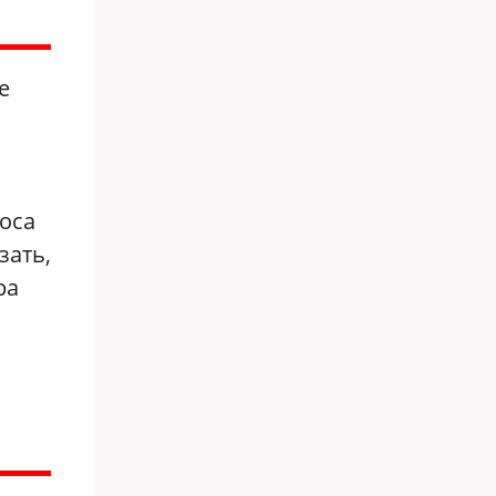
е
оса
зать,
ра