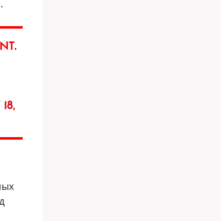
.
NT.
18,
ных
д