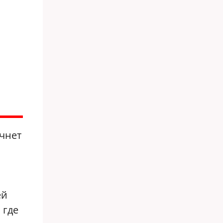
ачнет
ей
 где