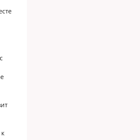
есте
с
ие
вит
 к