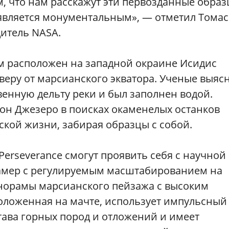
м, что нам расскажут эти первозданные образ
, является монументальным», — отметил Томас
итель NASA.
м расположен на западной окраине Исидис
еверу от марсианского экватора. Ученые выяс
твенную дельту реки и был заполнен водой.
ион Джезеро в поисках окаменелых останков
кой жизни, забирая образцы с собой.
erseverance смогут проявить себя с научной
 камер с регулируемым масштабированием на
анорамы марсианского пейзажа с высоким
оложенная на мачте, использует импульсный
тава горных пород и отложений и имеет