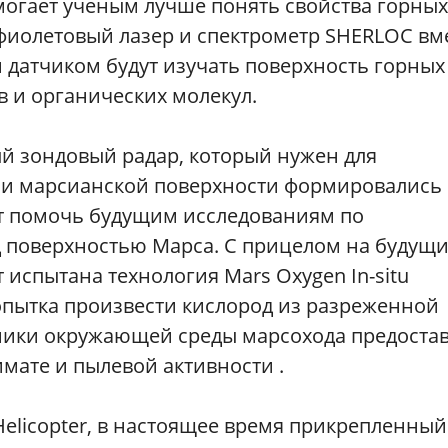
огает ученым лучше понять свойства горных
афиолетовый лазер и спектрометр SHERLOC вм
датчиком будут изучать поверхность горных
 и органических молекул.
й зондовый радар, который нужен для
лои марсианской поверхности формировались 
т помочь будущим исследованиям по
д поверхностью Марса. С прицелом на будущ
 испытана технология Mars Oxygen In-situ
о попытка произвести кислород из разреженной
мики окружающей среды марсохода предоста
мате и пылевой активности .
Helicopter, в настоящее время прикрепленный