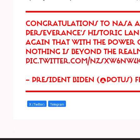
CONGRATULATIONS TO NASA 
PERSEVERANCE’S HISTORIC LA
AGAIN THAT WITH THE POWER 
NOTHING IS BEYOND THE REALM 
PIC.TWITTER.COM/NZSXW6NW4
— PRESIDENT BIDEN (@POTUS)
F
X (Twitter)
Telegram
a