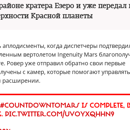
районе кратера Езеро и уже передал
ерхности Красной планеты
 аплодисменты, когда диспетчеры подтверди
пленным вертолетом Ingenuity Mars благополу
е. Ровер уже отправил обратно свои первые
лучены с камер, которые помогают управлят
м расширении.
#COUNTDOWNTOMARS
IS COMPLETE, 
G.
PIC.TWITTER.COM/UVOYXQHHN9