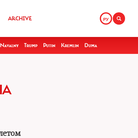
ARCHIVE
РУ
Navalny
Trump
Putin
Kremlin
Duma
НА
летом