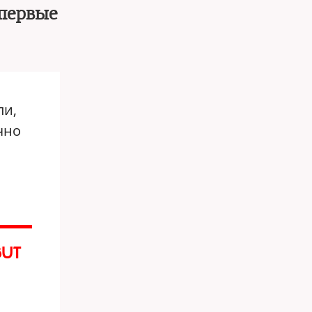
 первые
ли,
чно
ь
BUT