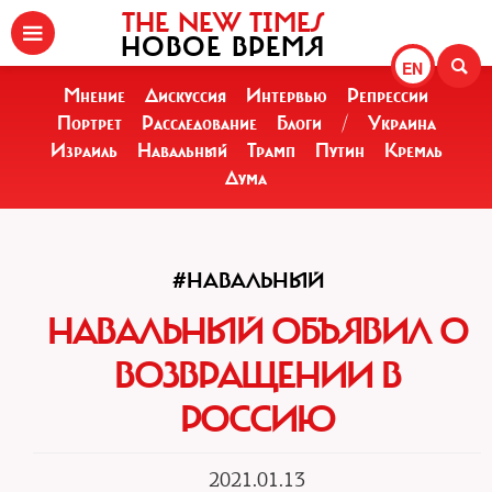
THE NEW TIMES
НОВОЕ ВРЕМЯ
EN
Мнение
Дискуссия
Интервью
Репрессии
Портрет
Расследование
Блоги
/
Украина
Израиль
Навальный
Трамп
Путин
Кремль
Дума
#НАВАЛЬНЫЙ
НАВАЛЬНЫЙ ОБЪЯВИЛ О
ВОЗВРАЩЕНИИ В
РОССИЮ
2021.01.13