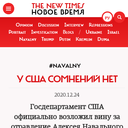
THE NEW TIMES
НОВОЕ ВРЕМЯ
РУ
Opinion
Discussion
Interview
Repressions
Portrait
Investigation
Blogs
/
Ukraine
Israel
Navalny
Trump
Putin
Kremlin
Duma
#NAVALNY
У США СОМНЕНИЙ НЕТ
2020.12.24
Госдепартамент США
официально возложил вину за
отравление Алексея Навального