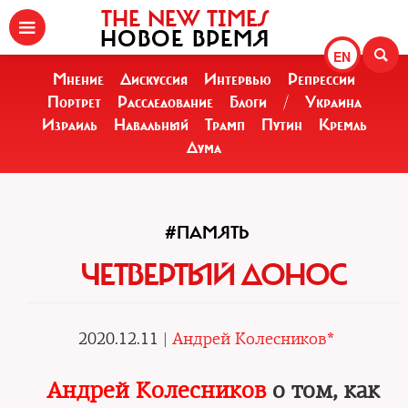
THE NEW TIMES
НОВОЕ ВРЕМЯ
EN
Мнение
Дискуссия
Интервью
Репрессии
Портрет
Расследование
Блоги
/
Украина
Израиль
Навальный
Трамп
Путин
Кремль
Дума
#ПАМЯТЬ
ЧЕТВЕРТЫЙ ДОНОС
2020.12.11 |
Андрей Колесников*
Андрей Колесников
о том, как