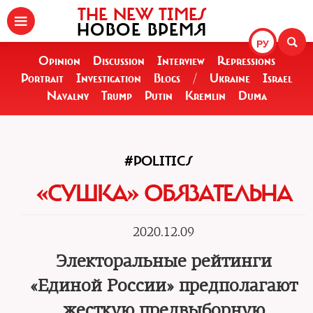
THE NEW TIMES
НОВОЕ ВРЕМЯ
РУ
Opinion
Discussion
Interview
Repressions
Portrait
Investigation
Blogs
/
Ukraine
Israel
Navalny
Trump
Putin
Kremlin
Duma
#POLITICS
«СУШКА» ОБЯЗАТЕЛЬНА
2020.12.09
Электоральные рейтинги
«Единой России» предполагают
жесткую предвыборную