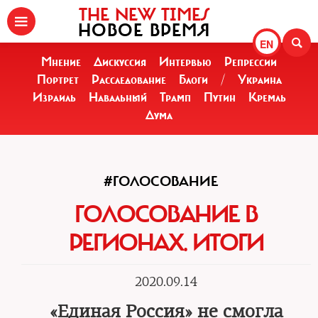
THE NEW TIMES
НОВОЕ ВРЕМЯ
EN
Мнение
Дискуссия
Интервью
Репрессии
Портрет
Расследование
Блоги
/
Украина
Израиль
Навальный
Трамп
Путин
Кремль
Дума
#ГОЛОСОВАНИЕ
ГОЛОСОВАНИЕ В
РЕГИОНАХ. ИТОГИ
2020.09.14
«Единая Россия» не смогла