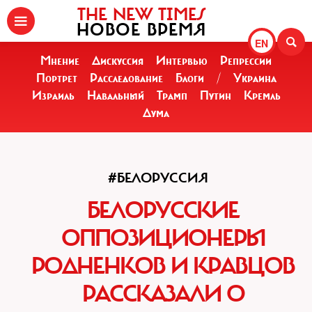
THE NEW TIMES
НОВОЕ ВРЕМЯ
EN
Мнение
Дискуссия
Интервью
Репрессии
Портрет
Расследование
Блоги
/
Украина
Израиль
Навальный
Трамп
Путин
Кремль
Дума
#БЕЛОРУССИЯ
БЕЛОРУССКИЕ
ОППОЗИЦИОНЕРЫ
РОДНЕНКОВ И КРАВЦОВ
РАССКАЗАЛИ О