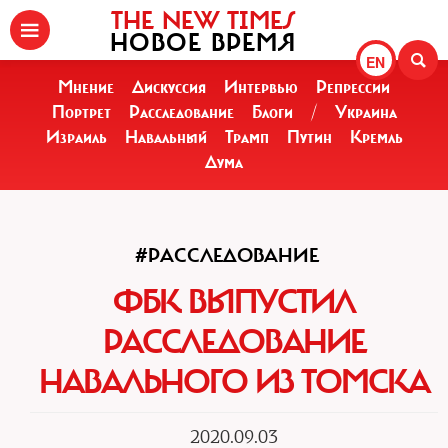
THE NEW TIMES
НОВОЕ ВРЕМЯ
EN
Мнение
Дискуссия
Интервью
Репрессии
Портрет
Расследование
Блоги
/
Украина
Израиль
Навальный
Трамп
Путин
Кремль
Дума
#РАССЛЕДОВАНИЕ
ФБК ВЫПУСТИЛ
РАССЛЕДОВАНИЕ
НАВАЛЬНОГО ИЗ ТОМСКА
2020.09.03