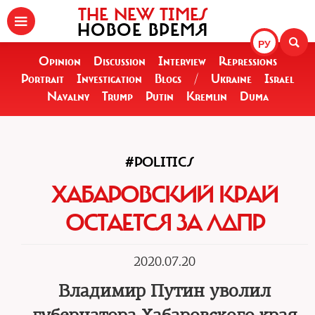
THE NEW TIMES
НОВОЕ ВРЕМЯ
РУ
Opinion
Discussion
Interview
Repressions
Portrait
Investigation
Blogs
/
Ukraine
Israel
Navalny
Trump
Putin
Kremlin
Duma
#POLITICS
ХАБАРОВСКИЙ КРАЙ
ОСТАЕТСЯ ЗА ЛДПР
2020.07.20
Владимир Путин уволил