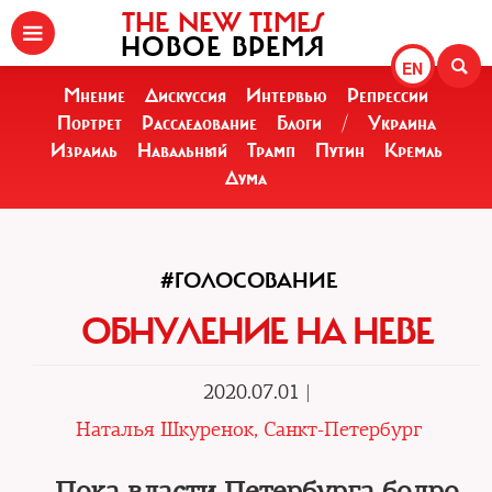
THE NEW TIMES
НОВОЕ ВРЕМЯ
EN
Мнение
Дискуссия
Интервью
Репрессии
Портрет
Расследование
Блоги
/
Украина
Израиль
Навальный
Трамп
Путин
Кремль
Дума
#ГОЛОСОВАНИЕ
ОБНУЛЕНИЕ НА НЕВЕ
2020.07.01 |
Наталья Шкуренок, Санкт-Петербург