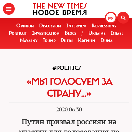
THE NEW TIMES
НОВОЕ ВРЕМЯ
РУ
Opinion
Discussion
Interview
Repressions
Portrait
Investigation
Blogs
/
Ukraine
Israel
Navalny
Trump
Putin
Kremlin
Duma
#POLITICS
«МЫ ГОЛОСУЕМ ЗА
СТРАНУ…»
2020.06.30
Путин призвал россиян на