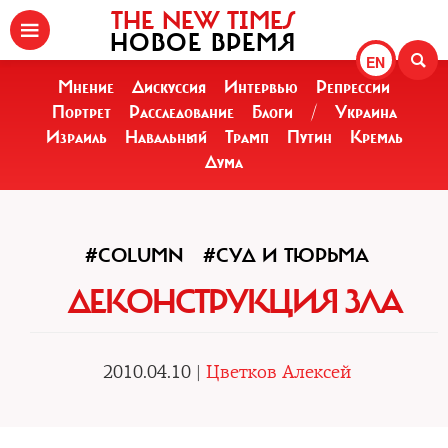
THE NEW TIMES
НОВОЕ ВРЕМЯ
EN
Мнение
Дискуссия
Интервью
Репрессии
Портрет
Расследование
Блоги
/
Украина
Израиль
Навальный
Трамп
Путин
Кремль
Дума
#COLUMN
#СУД И ТЮРЬМА
ДЕКОНСТРУКЦИЯ ЗЛА
2010.04.10 |
Цветков Алексей