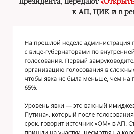
президента, передают
«Открыт
к АП, ЦИК и в р
На прошлой неделе администрация 
с вице-губернаторами по внутренне
голосования. Первый замруководите
организацию голосования в сложных 
чтобы явка не была меньше, чем на
65%.
Уровень явки — это важный имидже
Путина», который после голосования
срок, говорит источник «ОМ» в АП. С
пришли на участки, несмотря на кор