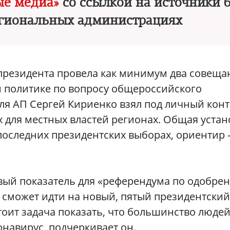
ые медиа»
со ссылкой на источники 
егиональных администрациях
президента провела как минимум два совеща
й политике по вопросу общероссийского
ля АП Сергей Кириенко взял под личный кон
для местных властей регионах. Общая устан
 последних президентских выборах, ориентир
вый показатель для «референдума по одобре
 сможет идти на новый, пятый президентский
тоит задача показать, что большинство люде
онавирус, подчеркивает он.