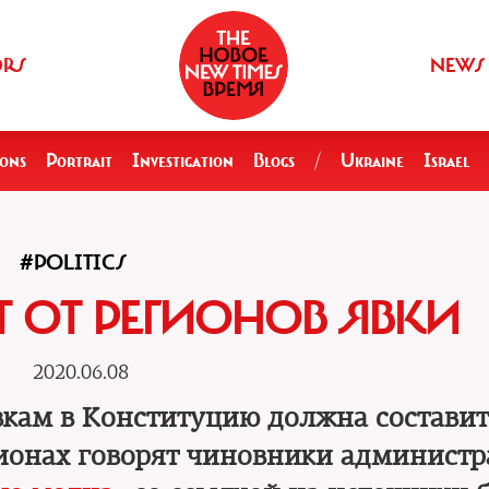
ORS
NEWS
ions
Portrait
Investigation
Blogs
/
Ukraine
Israel
#POLITICS
 ОТ РЕГИОНОВ ЯВКИ
2020.06.08
вкам в Конституцию должна составит
гионах говорят чиновники админист