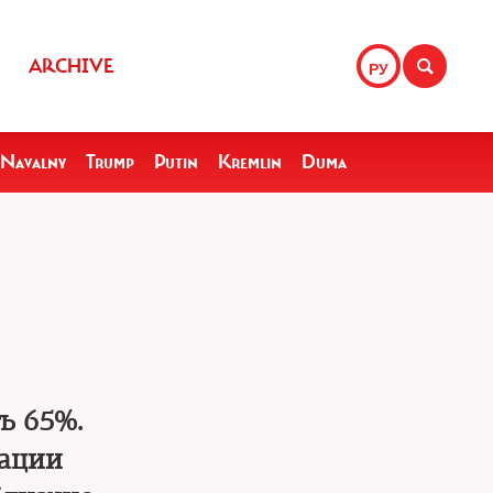
ARCHIVE
РУ
Navalny
Trump
Putin
Kremlin
Duma
ь 65%.
рации