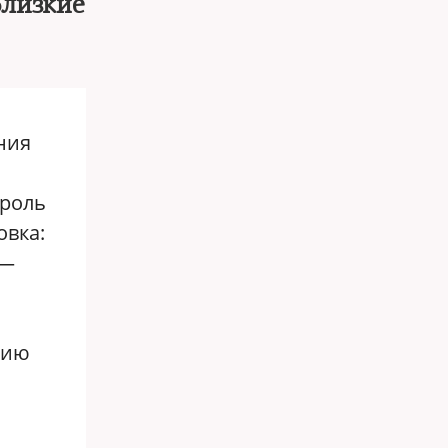
близкие
ния
троль
овка:
 —
нию
й