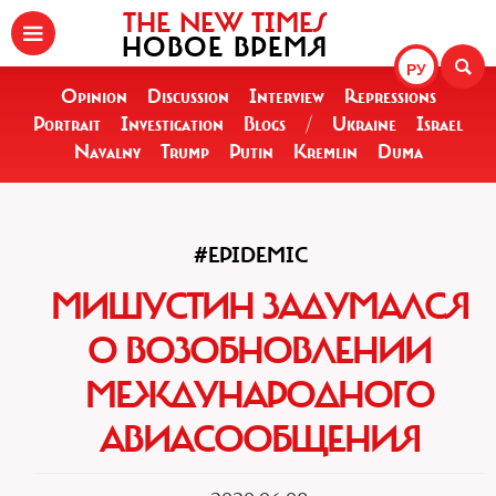
THE NEW TIMES
НОВОЕ ВРЕМЯ
РУ
Opinion
Discussion
Interview
Repressions
Portrait
Investigation
Blogs
/
Ukraine
Israel
Navalny
Trump
Putin
Kremlin
Duma
#EPIDEMIC
МИШУСТИН ЗАДУМАЛСЯ
О ВОЗОБНОВЛЕНИИ
МЕЖДУНАРОДНОГО
АВИАСООБЩЕНИЯ