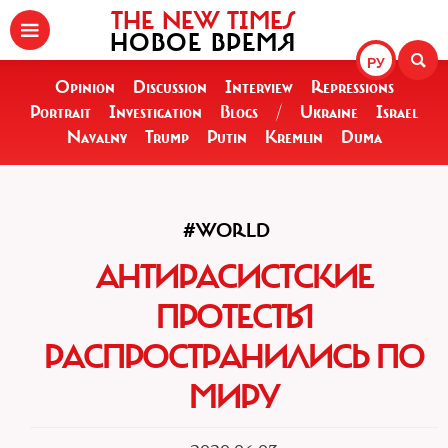
THE NEW TIMES
НОВОЕ ВРЕМЯ
РУ
Opinion
Discussion
Interview
Repressions
Portrait
Investigation
Blogs
/
Ukraine
Israel
Navalny
Trump
Putin
Kremlin
Duma
#WORLD
АНТИРАСИСТСКИЕ
ПРОТЕСТЫ
РАСПРОСТРАНИЛИСЬ ПО
МИРУ