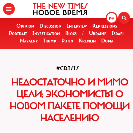
THE NEW TIMES
НОВОЕ ВРЕМЯ
РУ
Opinion
Discussion
Interview
Repressions
Portrait
Investigation
Blogs
/
Ukraine
Israel
Navalny
Trump
Putin
Kremlin
Duma
#CRISIS
НЕДОСТАТОЧНО И МИМО
ЦЕЛИ: ЭКОНОМИСТЫ О
НОВОМ ПАКЕТЕ ПОМОЩИ
НАСЕЛЕНИЮ