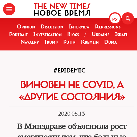
THE NEW TIMES
НОВОЕ ВРЕМЯ
РУ
Opinion
Discussion
Interview
Repressions
Portrait
Investigation
Blogs
/
Ukraine
Israel
Navalny
Trump
Putin
Kremlin
Duma
#EPIDEMIC
ВИНОВЕН НЕ COVID, А
«ДРУГИЕ СОСТОЯНИЯ»
2020.05.13
В Минздраве объяснили рост