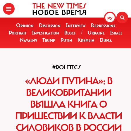
THE NEW TIMES
НОВОЕ ВРЕМЯ
РУ
Opinion
Discussion
Interview
Repressions
Portrait
Investigation
Blogs
/
Ukraine
Israel
Navalny
Trump
Putin
Kremlin
Duma
#POLITICS
«ЛЮДИ ПУТИНА»: В
ВЕЛИКОБРИТАНИИ
ВЫШЛА КНИГА О
ПРИШЕСТВИИ К ВЛАСТИ
СИЛОВИКОВ В РОССИИ