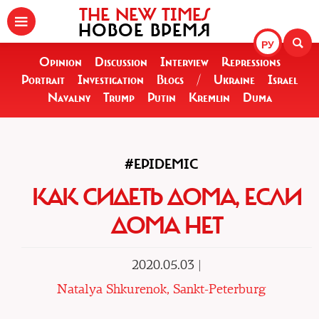
THE NEW TIMES
НОВОЕ ВРЕМЯ
РУ
Opinion
Discussion
Interview
Repressions
Portrait
Investigation
Blogs
/
Ukraine
Israel
Navalny
Trump
Putin
Kremlin
Duma
#EPIDEMIC
КАК СИДЕТЬ ДОМА, ЕСЛИ
ДОМА НЕТ
2020.05.03 |
Natalya Shkurenok, Sankt-Peterburg