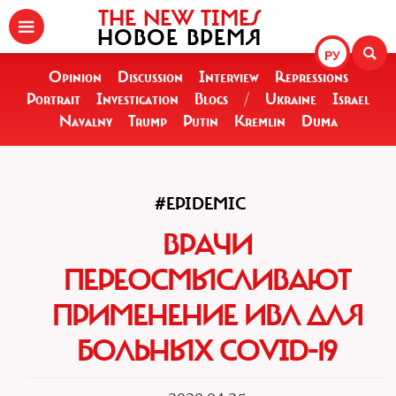
THE NEW TIMES
НОВОЕ ВРЕМЯ
РУ
Opinion
Discussion
Interview
Repressions
Portrait
Investigation
Blogs
/
Ukraine
Israel
Navalny
Trump
Putin
Kremlin
Duma
#EPIDEMIC
ВРАЧИ
ПЕРЕОСМЫСЛИВАЮТ
ПРИМЕНЕНИЕ ИВЛ ДЛЯ
БОЛЬНЫХ COVID-19