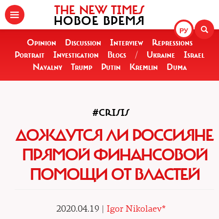
THE NEW TIMES
НОВОЕ ВРЕМЯ
РУ
Opinion
Discussion
Interview
Repressions
Portrait
Investigation
Blogs
/
Ukraine
Israel
Navalny
Trump
Putin
Kremlin
Duma
#CRISIS
ДОЖДУТСЯ ЛИ РОССИЯНЕ
ПРЯМОЙ ФИНАНСОВОЙ
ПОМОЩИ ОТ ВЛАСТЕЙ
2020.04.19 |
Igor Nikolaev*