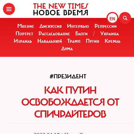
THE NEW TIMES
НОВОЕ ВРЕМЯ
EN
Мнение
Дискуссия
Интервью
Репрессии
Портрет
Расследование
Блоги
/
Украина
Израиль
Навальный
Трамп
Путин
Кремль
Дума
#ПРЕЗИДЕНТ
КАК ПУТИН
ОСВОБОЖДАЕТСЯ ОТ
СПИЧРАЙТЕРОВ