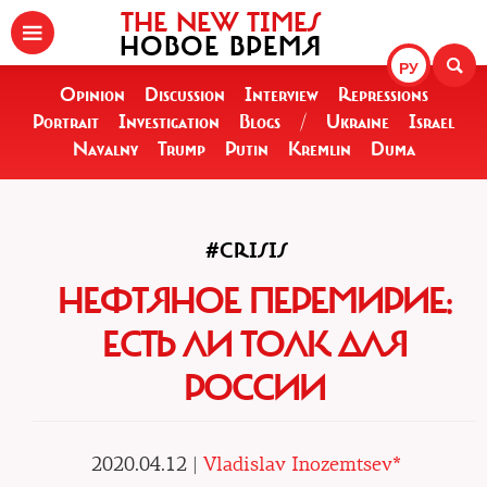
THE NEW TIMES
НОВОЕ ВРЕМЯ
РУ
Opinion
Discussion
Interview
Repressions
Portrait
Investigation
Blogs
/
Ukraine
Israel
Navalny
Trump
Putin
Kremlin
Duma
#CRISIS
НЕФТЯНОЕ ПЕРЕМИРИЕ:
ЕСТЬ ЛИ ТОЛК ДЛЯ
РОССИИ
2020.04.12 |
Vladislav Inozemtsev*