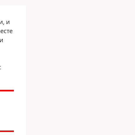
и, и
есте
и
с