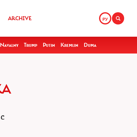
ARCHIVE
РУ
Navalny
Trump
Putin
Kremlin
Duma
КА
 с