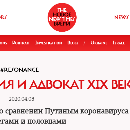
ORS
NEWS
ions
Portrait
Investigation
Blogs
/
Ukraine
Israel
#RESONANCE
ИЯ И АДВОКАТ XIX ВЕ
2020.04.08
х о сравнении Путиным коронавируса
егами и половцами