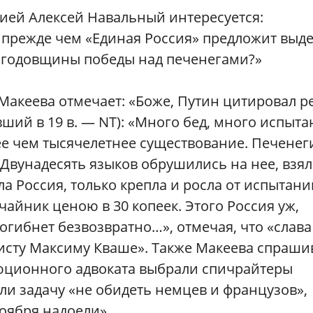
ией Алексей Навальный интересуется:
, прежде чем «Единая Россия» предложит выд
 годовщины победы над печенегами?»
Макеева отмечает: «Боже, Путин цитировал р
ший в 19 в. — NT): «Много бед, много испыт
ее чем тысячелетнее существование. Печенег
. Двунадесять языков обрушились на нее, взя
ла Россия, только крепла и росла от испытани
айник ценою в 30 копеек. Этого Россия уж,
погибнет безвозвратно…», отмечая, что «слава
исту Максиму Кваше». Также Макеева спрашив
юционного адвоката выбрали спичрайтеры
яли задачу «не обидеть немцев и французов»,
ноября надоели».