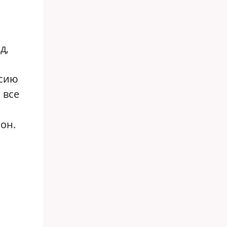
д,
ссию
 все
он.