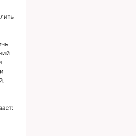
елить
ечь
аний
и
ли
й.
ает: