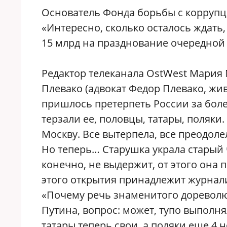
Основатель Фонда борьбы с коррупц
«Интересно, сколько осталось ждать
15 млрд на празднование очередной
Редактор телеканала OstWest Мария 
Плевако (адвокат Федор Плевако, жив
пришлось претерпеть России за бол
терзали ее, половцы, татары, поляки
Москву. Все вытерпела, все преодоле
Но теперь… Старушка украла старый ч
конечно, не выдержит, от этого она 
этого открытия принадлежит журнал
«Почему речь знаменитого доревол
Путина, вопрос: может, тупо выполн
татары теперь свои, а поляки еще 4 