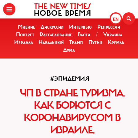
THE NEW TIMES
НОВОЕ ВРЕМЯ
EN
Мнение
Дискуссия
Интервью
Репрессии
Портрет
Расследование
Блоги
/
Украина
Израиль
Навальный
Трамп
Путин
Кремль
Дума
#ЭПИДЕМИЯ
ЧП В СТРАНЕ ТУРИЗМА.
КАК БОРЮТСЯ С
КОРОНАВИРУСОМ В
ИЗРАИЛЕ.