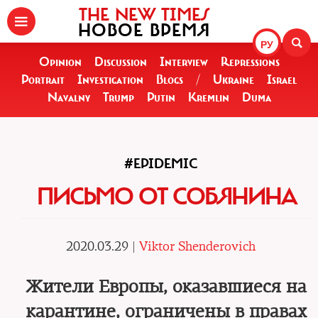
THE NEW TIMES
НОВОЕ ВРЕМЯ
РУ
Opinion
Discussion
Interview
Repressions
Portrait
Investigation
Blogs
/
Ukraine
Israel
Navalny
Trump
Putin
Kremlin
Duma
#EPIDEMIC
ПИСЬМО ОТ СОБЯНИНА
2020.03.29 |
Viktor Shenderovich
Жители Европы, оказавшиеся на
карантине, ограничены в правах