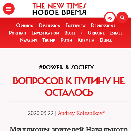
THE NEW TIMES
НОВОЕ ВРЕМЯ
РУ
Opinion
Discussion
Interview
Repressions
Portrait
Investigation
Blogs
/
Ukraine
Israel
Navalny
Trump
Putin
Kremlin
Duma
#POWER & SOCIETY
ВОПРОСОВ К ПУТИНУ НЕ
ОСТАЛОСЬ
2020.03.22 |
Andrey Kolesnikov*
Миллионы зрителей Навального