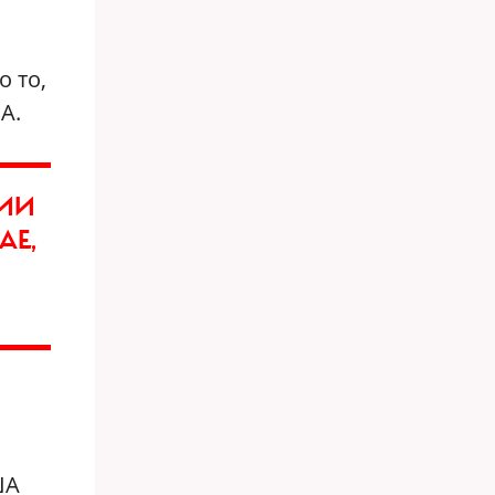
 то,
А.
НИИ
АЕ,
ША