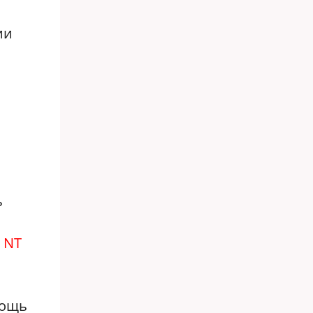
ии
ь
л
NT
мощь