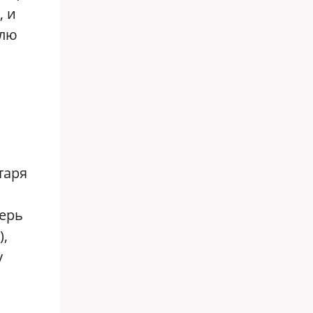
, и
елю
таря
перь
),
у