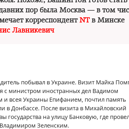
жбы. Похоже, Вашингтон готов стать
едавних пор была Москва — в том чи
тмечает корреспондент
NT
в Минске
нис Лавникевич
дитель побывал в Украине. Визит Майка Пом
ся с министром иностранных дел Вадимом
м и всея Украины Епифанием, почтил память
и в Донбассе. После визита в Михайловский
вы государства на улицу Банковую, где прове
 Владимиром Зеленским.