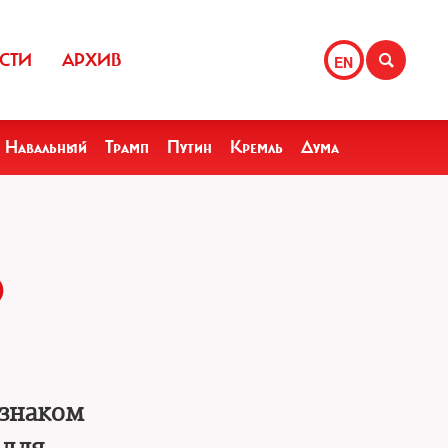
СТИ
АРХИВ
EN
Навальный
Трамп
Путин
Кремль
Дума
О
 знаком