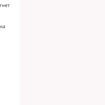
гнет
и
 на