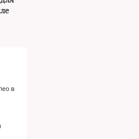
 для
сле
пео в
л