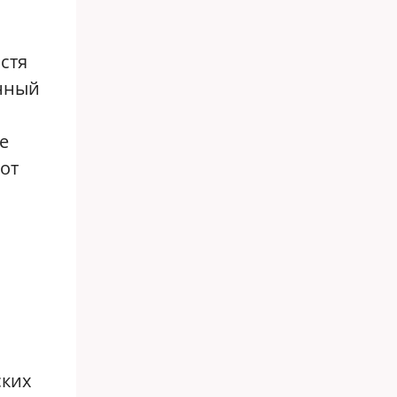
стя
енный
е
от
ских