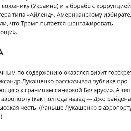
 союзнику (Украине) и в борьбе с коррупцией
тера типа «Айленд». Американскому избират
или, что Трамп пытается шантажировать
мощи».
А
ным по содержанию оказался визит госскре
ександр Лукашенко рассказывал публике про
ющего к границам синеокой Беларуси». А те
аэропорту (как полгода назад — Джо Байдена
высокая честь. (Раньше Лукашенко в аэропорт
)