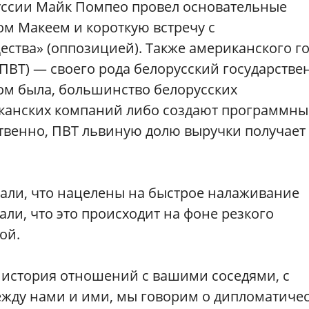
уссии Майк Помпео провел основательные
м Макеем и короткую встречу с
ства» (оппозицией). Также американского го
(ПВТ) — своего рода белорусский государств
том была, большинство белорусских
иканских компаний либо создают программны
твенно, ПВТ львиную долю выручки получает 
али, что нацелены на быстрое налаживание
ли, что это происходит на фоне резкого
ой.
я история отношений с вашими соседями, с
ежду нами и ими, мы говорим о дипломатиче