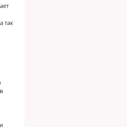
ает
а так
а
в
ии