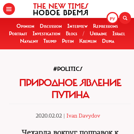
THE NEW TIMES
НОВОЕ ВРЕМЯ
РУ
Opinion
Discussion
Interview
Repressions
Portrait
Investigation
Blogs
/
Ukraine
Israel
Navalny
Trump
Putin
Kremlin
Duma
#POLITICS
ПРИРОДНОЕ ЯВЛЕНИЕ
ПУТИНА
2020.02.02 |
Ivan Davydov
Чехарда вокруг поправок к