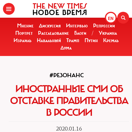
THE NEW TIMES
НОВОЕ ВРЕМЯ
EN
Мнение
Дискуссия
Интервью
Репрессии
Портрет
Расследование
Блоги
/
Украина
Израиль
Навальный
Трамп
Путин
Кремль
Дума
#РЕЗОНАНС
ИНОСТРАННЫЕ СМИ ОБ
ОТСТАВКЕ ПРАВИТЕЛЬСТВА
В РОССИИ
2020.01.16