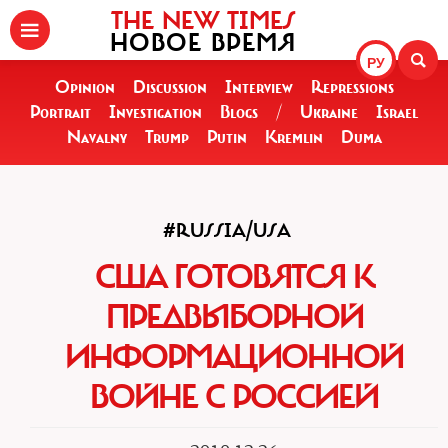
THE NEW TIMES
НОВОЕ ВРЕМЯ
РУ
Opinion
Discussion
Interview
Repressions
Portrait
Investigation
Blogs
/
Ukraine
Israel
Navalny
Trump
Putin
Kremlin
Duma
#RUSSIA/USA
США ГОТОВЯТСЯ К
ПРЕДВЫБОРНОЙ
ИНФОРМАЦИОННОЙ
ВОЙНЕ С РОССИЕЙ