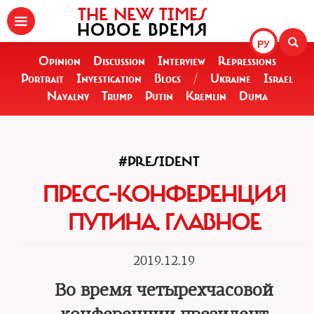
THE NEW TIMES
НОВОЕ ВРЕМЯ
РУ
Opinion
Discussion
Interview
Repressions
Portrait
Investigation
Blogs
/
Ukraine
Israel
Navalny
Trump
Putin
Kremlin
Duma
#PRESIDENT
ПРЕСС-КОНФЕРЕНЦИЯ
ПУТИНА. ГЛАВНОЕ
2019.12.19
Во время четырехчасовой