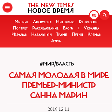
THE NEW TIMES
НОВОЕ ВРЕМЯ
EN
Мнение
Дискуссия
Интервью
Репрессии
Портрет
Расследование
Блоги
/
Украина
Израиль
Навальный
Трамп
Путин
Кремль
Дума
#МИР/ВЛАСТЬ
САМАЯ МОЛОДАЯ В МИРЕ
ПРЕМЬЕР-МИНИСТР
САННА МАРИН
2019.12.11