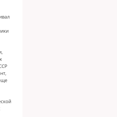
ивал
ники
и,
х
ССР
нт,
еще
еской
х