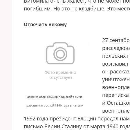
Витомила очень жалеет, что не может по
погибшим. Но это не кладбище. Это место
Отвечать некому
27 сентябр
расследова
польских г
возглавил 
он расска
уничтожены
военноплен
переписка 
Винсент Волк, офицер польской армии,
и Осташко
расстрелян весной 1940 года в Катыни
военнопле
1992 года президент Ельцин передал на
письмо Берии Сталину от марта 1940 года