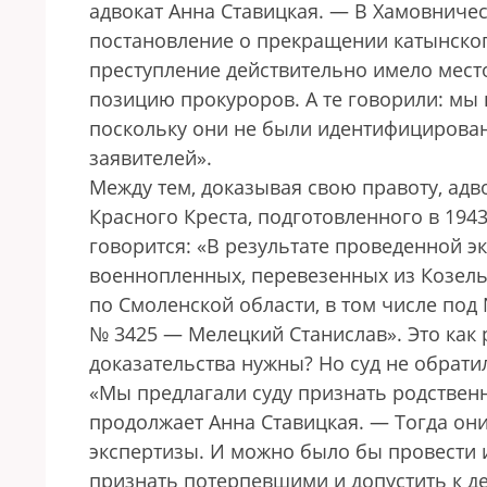
адвокат Анна Ставицкая. — В Хамовниче
постановление о прекращении катынского
преступление действительно имело место
позицию прокуроров. А те говорили: мы
поскольку они не были идентифицированы
заявителей».
Между тем, доказывая свою правоту, адв
Красного Креста, подготовленного в 1943
говорится: «В результате проведенной э
военнопленных, перевезенных из Козел
по Смоленской области, в том числе под
№ 3425 — Мелецкий Станислав». Это как 
доказательства нужны? Но суд не обрати
«Мы предлагали суду признать родстве
продолжает Анна Ставицкая. — Тогда они
экспертизы. И можно было бы провести 
признать потерпевшими и допустить к де