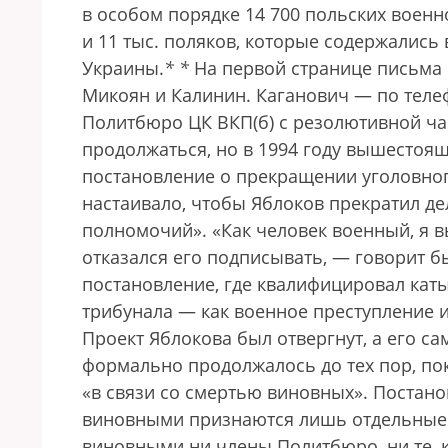
в особом порядке 14 700 польских военн
и 11 тыс. поляков, которые содержались
Украины.
*
*
На первой странице письма 
Микоян и Калинин. Каганович — по теле
Политбюро ЦК ВКП(б) с резолютивной ча
продолжаться, но в 1994 году вышестоя
постановление о прекращении уголовног
настаивало, чтобы Яблоков прекратил д
полномочий». «Как человек военный, я 
отказался его подписывать, — говорит 
постановление, где квалифицировал каты
трибунала — как военное преступление и
Проект Яблокова был отвергнут, а его са
формально продолжалось до тех пор, пок
«в связи со смертью виновных». Постано
виновными признаются лишь отдельные 
виновными ни члены Политбюро, ни те, к