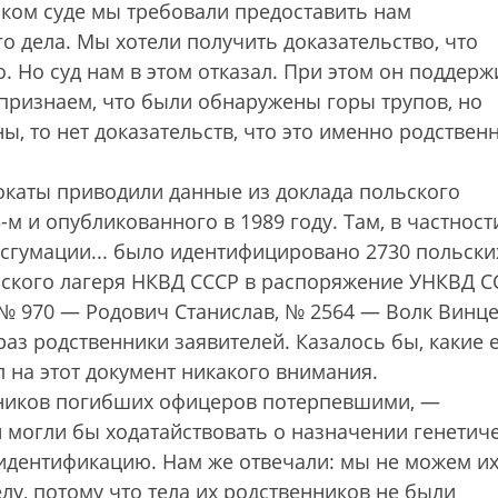
ском суде мы требовали предоставить нам
 дела. Мы хотели получить доказательство, что
. Но суд нам в этом отказал. При этом он поддерж
 признаем, что были обнаружены горы трупов, но
, то нет доказательств, что это именно родствен
окаты приводили данные из доклада польского
-м и опубликованного в 1989 году. Там, в частност
ксгумации... было идентифицировано 2730 польски
ьского лагеря НКВД СССР в распоряжение УНКВД С
 № 970 — Родович Станислав, № 2564 — Волк Винце
раз родственники заявителей. Казалось бы, какие 
л на этот документ никакого внимания.
нников погибших офицеров потерпевшими, —
 могли бы ходатайствовать о назначении генетич
идентификацию. Нам же отвечали: мы не можем и
лу, потому что тела их родственников не были