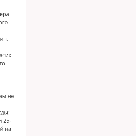
сера
ого
ин,
этих
то
ам не
жды:
 25-
й на