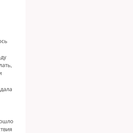
ось
оду
лать,
и
ждала
вошло
ствия