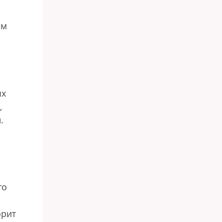
ем
ых
,
.
то
орит