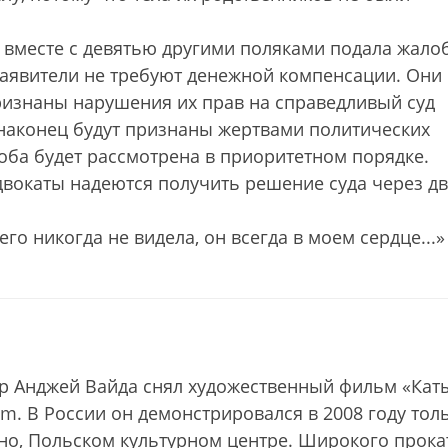
 вместе с девятью другими поляками подала жало
Заявители не требуют денежной компенсации. Они
 признаны нарушения их прав на справедливый суд
 наконец будут признаны жертвами политических
лоба будет рассмотрена в приоритетном порядке.
двокаты надеются получить решение суда через д
 его никогда не видела, он всегда в моем сердце...
ер Анджей Вайда снял художественный фильм «Кат
m. В России он демонстрировался в 2008 году тол
ино, Польском культурном центре. Широкого прока