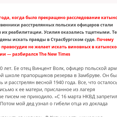
 года, когда было прекращено расследование катын
ственники расстрелянных польских офицеров стали
 их реабилитации. Усилия оказались тщетными. Те
ены искать правды в Страсбургском суде.
Почему
 правосудие не желает искать виновных в катынск
ии — разбирался The New Times
0 лет. Ее отец Винцент Волк, офицер польской арм
ой школе прапорщиков резерва в Замбруве. Он бы
ь и расстрелян весной 1940 года. Все, что осталос
исьмо к ее матери, присланное из лагеря
ше писем не приходило. «С 16 марта НКВД запрети
Потом мой дед узнал о гибели отца из доклада