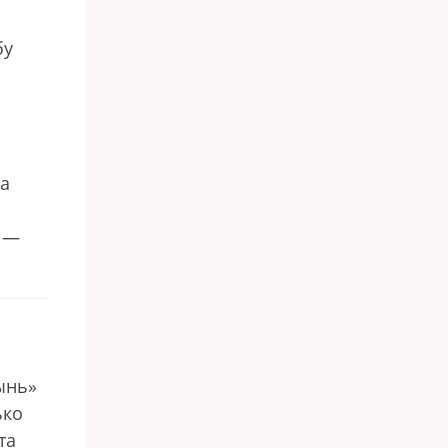
бу
ва
» —
ынь»
ько
та