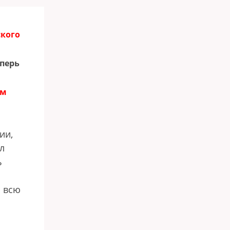
ского
перь
ом
ии,
л
ь
л всю