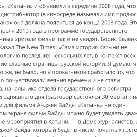
ры «Катыни» и объявили в середине 2008 года, что
 дистрибьютор (в киносреде называли имя продю
анах она должна появиться до конца 2008 года. Эт
преля 2010 года в программе государственного
чные зрители фильм так и не увидят. Борис Беленк
казал The New Times: «Сама история Катыни не
логию последних нескольких лет, в контекст всех 
ие славные страницы русской истории. Я думаю, ч
 же, не было, но у прокатчиков сработало то, что
о почувствовали веяния времени и не стали
, начальника отдела государственного регистра
годняшнего дня (разговор состоялся 30 марта) к н
м для фильма Анджея Вайды «Катынь» ни один
шом экране фильм Вайды можно будет увидеть два
ые мероприятия в Катыни, — в Доме журналистов, и
джей Вайда, который будет в числе почетных госте