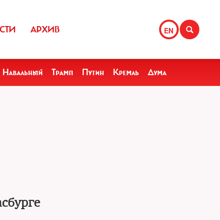
СТИ
АРХИВ
EN
Навальный
Трамп
Путин
Кремль
Дума
асбурге