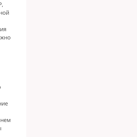
Р,
дной
ния
лжно
о
ние
 нем
ы