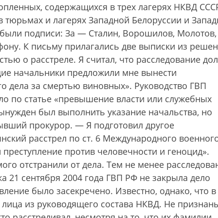
опленных, содержащихся в трех лагерях НКВД ССС
 в тюрьмах и лагерях Западной Белоруссии и Запа
были подписи: За — Сталин, Ворошилов, Молотов,
фону. К письму прилагались две выписки из реше
стью о расстреле.
Я считал, что расследование до
щие начальники предложили мне вынести
о дела за смертью виновных». Руководство ГВП
ело по статье «превышение власти или служебных
вынужден был выполнить указание начальства, но
бывший прокурор. — Я подготовил другое
нский расстрел по ст. 6 Международного военног
 преступление против человечности и геноцид».
мого отстранили от дела. Тем не менее расследова
а 21 сентября 2004 года ГВП РФ не закрыла дело
вление было засекречено. Известно, однако, что в
лица из руководящего состава НКВД. Не признан
то расстреливал, несмотря на то, что их фамилии