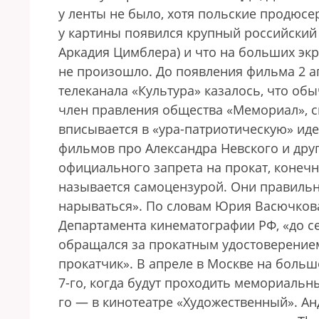
у ленты не было, хотя польские продюсе
у картины появился крупный российский
Аркадия Цимблера) и что на больших экр
не произошло. До появления фильма 2 а
телеканала «Культура» казалось, что обы
член правления общества «Мемориал», с
вписывается в «ура-патриотическую» идео
фильмов про Александра Невского и друг
официального запрета на прокат, конечно
называется самоцензурой. Они правильн
нарываться». По словам Юрия Васючкова
Департамента кинематографии РФ, «до се
обращался за прокатным удостоверение
прокатчик». В апреле в Москве на боль
7-го, когда будут проходить мемориальн
го — в кинотеатре «Художественный». Ан