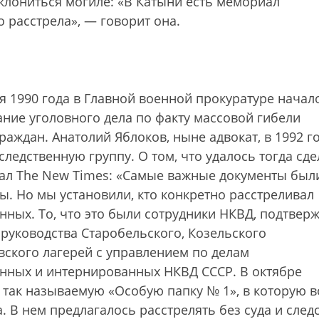
клониться могиле: «В Катыни есть мемориал
 расстрела», — говорит она.
я 1990 года в Главной военной прокуратуре начал
ние уголовного дела по факту массовой гибели
раждан. Анатолий Яблоков, ныне адвокат, в 1992 г
следственную группу. О том, что удалось тогда сде
зал The New Times: «Самые важные документы был
. Но мы установили, кто конкретно расстреливал
ных. То, что это были сотрудники НКВД, подтвер
руководства Старобельского, Козельского
вского лагерей с управлением по делам
нных и интернированных НКВД СССР. В октябре
м так называемую «Особую папку № 1», в которую 
. В нем предлагалось расстрелять без суда и след